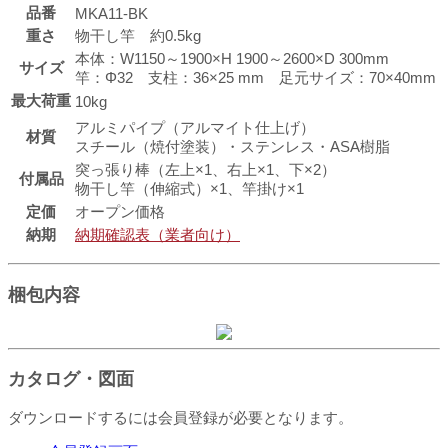
品番
MKA11-BK
重さ
物干し竿 約0.5kg
本体：W1150～1900×H 1900～2600×D 300mm
サイズ
竿：Φ32 支柱：36×25 mm 足元サイズ：70×40mm
最大荷重
10kg
アルミパイプ（アルマイト仕上げ）
材質
スチール（焼付塗装）・ステンレス・ASA樹脂
突っ張り棒（左上×1、右上×1、下×2）
付属品
物干し竿（伸縮式）×1、竿掛け×1
定価
オープン価格
納期
納期確認表（業者向け）
梱包内容
カタログ・図面
ダウンロードするには会員登録が必要となります。