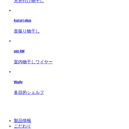
天井付け物干し
kururi plus
首振り物干し
pid 4M
室内物干しワイヤー
Wally
多目的シェルフ
製品情報
こだわり