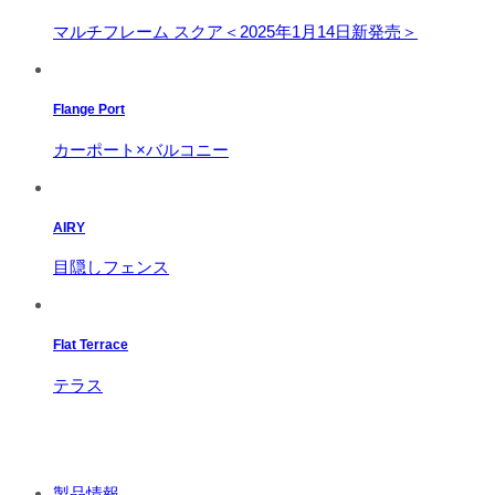
マルチフレーム スクア＜2025年1月14日新発売＞
Flange Port
カーポート×バルコニー
AIRY
目隠しフェンス
Flat Terrace
テラス
製品情報