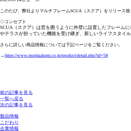
このたび、弊社よりマルチフレームSCUA（スクア）をリリース致
◇コンセプト
SCUA（スクア）は窓を囲うように外壁に設置したフレーム
やテラスが担っていた機能を受け継ぎ、新しいライフスタイル
さらに詳しい商品情報については下記ページをご覧ください。
→
https://www.moritaalumi.co.jp/product/detail.php?id=58
前の記事を見る
一覧へ戻る
次の記事を見る
製品情報
こだわり
企業情報