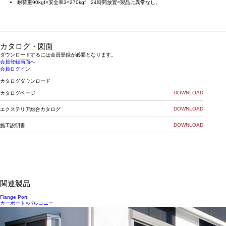
耐荷重90kgf×安全率3=270kgf 24時間放置=製品に異常なし。
カタログ・図面
ダウンロードするには会員登録が必要となります。
会員登録画面へ
会員ログイン
カタログダウンロード
DOWNLOAD
カタログページ
DOWNLOAD
エクステリア総合カタログ
DOWNLOAD
施工説明書
関連製品
Flange Port
カーポート×バルコニー