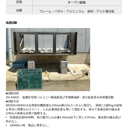
強度試験
■試験内容
JIS A6601 低層住宅用バルコニー構成材及び手摺構成材・床の鉛直等分布荷重試験
■試験方法
W2000×D690の2台用室外機置場を100mm厚のALCパネルに取付し、床材に1個5kgの砂袋
を等分に荷重をかけていく。たわみ量測定器を用いて測定する。併せて各接合部の緩み及
び外れの有無を目視で観察する。
性能規定値900N時、桁の最大たわみ量4.00mm以下に対し0.97mm、接合部の緩み及び
外れなし。
1800N/㎡時、製品に異常なし。